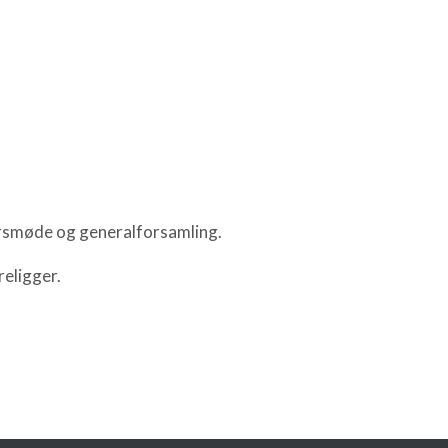
årsmøde og generalforsamling.
religger.