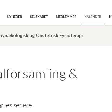
NYHEDER
SELSKABET
MEDLEMMER
KALENDER
K
 Gynækologisk og Obstetrisk Fysioterapi
forsamling &
øres senere.